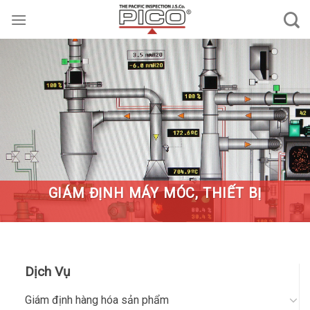
Skip
to
content
GIÁM ĐỊNH MÁY MÓC, THIẾT BỊ
Dịch Vụ
Giám định hàng hóa sản phẩm